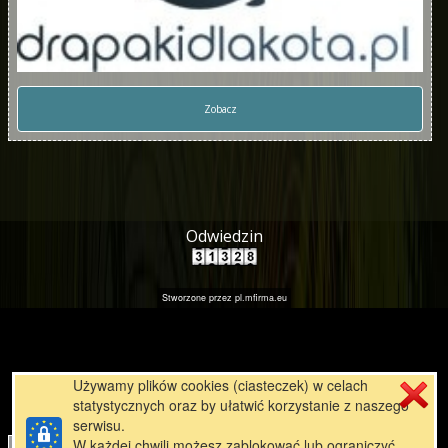
Zobacz
Odwiedzin
Stworzone przez
pl.mfirma.eu
Używamy plików cookies (ciasteczek) w celach
statystycznych oraz by ułatwić korzystanie z naszego
serwisu.
W każdej chwili możesz zablokować lub ograniczyć