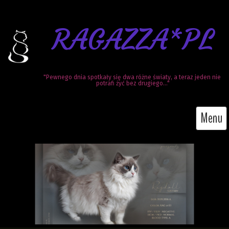
RAGAZZA*PL
"Pewnego dnia spotkały się dwa różne światy, a teraz jeden nie 
potrafi żyć bez drugiego..."
Menu