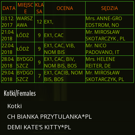
MIEJSC
KLA
DATA
OCENA
SĘDZIA
E
SA
03.12.
WARSZ
Mrs. ANNE-GRO
12
EX1,
2017
AWA
EDSTROM, NO
21.04.
Mr. MIROSŁAW
ŁÓDŻ
9
EX1, CAC
2018
SKOTARCZYK , PL
22.04.
EX1, CAC, VIB,
Mr. NICO
ŁÓDŻ
9
2018
NOM BIS
PADOVANO, IT
28.04.
BYDGO
EX1, CAC, BIV,
Mrs. HELENE
9
2018
SZCZ
NOM BIS, BOS
REITER, DE
29.04.
BYDGO
EX1, CACIB, NOM
Mr. MIROSŁAW
7
2018
SZCZ
BIS, BOS
SKOTARCZYK, PL
Kotki/Females
Kotki
CH BIANKA PRZYTULANKA*PL
DEMI KATE'S KITTY*PL