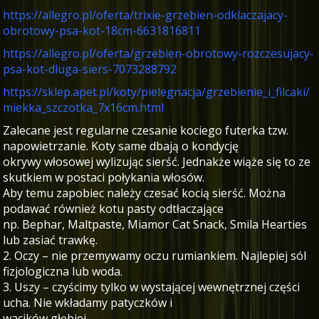
https://allegro.pl/oferta/trixie-grzebien-odklaczajacy-
obrotowy-psa-kot-18cm-6631816811
https://allegro.pl/oferta/grzebien-obrotowy-rozczesujacy-
psa-kot-dluga-siers-7073288792
https://sklep.apet.pl/koty/pielegnacja/grzebienie_i_filcaki/
miekka_szczotka_7x16cm.html
Zalecane jest regularne czesanie kociego futerka tzw.
napowietrzanie. Koty same dbają o kondycję
okrywy włosowej wylizując sierść. Jednakże wiąże się to ze
skutkiem w postaci połykania włosów.
Aby temu zapobiec należy czesać kocią sierść. Można
podawać również kotu pasty odtłaczające
np. Bephar, Maltpaste, Miamor Cat Snack, Smila Hearties
lub zasiać trawkę.
2. Oczy – nie przemywamy oczu rumiankiem. Najlepiej sól
fizjologiczna lub woda.
3. Uszy – czyścimy tylko w wystającej wewnętrznej części
ucha. Nie wkładamy patyczków i
wacików głębiej.