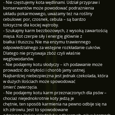
- Nie częstujemy kota wędlinami. Udział przypraw i
konserwantów może powodować podrażnienia
układu pokarmowego, uważamy też na rośliny
cebulowe: por, czosnek, cebula – są bardzo
toksyczne dla kociej wątroby.
- Szukajmy karm bezzbożowych, z wysoką zawartością
mięsa. Kot czerpie siły i energię głównie z
białka i tłuszczu. Nie ma enzymu trawiennego
odpowiedzialnego za wstępne rozkładanie cukrów.
Dlatego nie przyswaja zbóż czyli właśnie
węglowodanów.
- Nie podajemy kotu słodyczy – ich podawanie może
prowadzić do otyłości i chorób jamy ustnej.
Najbardziej niebezpieczna jest jednak czekolada, która
w dużych ilościach może spowodować
śmierć zwierzęcia.
- Nie podajemy kotu karm przeznaczonych dla psów –
chociaż niejednokrotnie koty jedzą je
chętnie, ten sposób karmienia na pewno odbije się na
ich zdrowiu. Jest to spowodowane