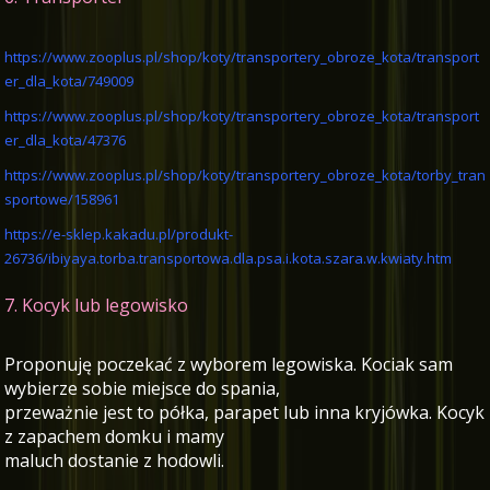
https://www.zooplus.pl/shop/koty/transportery_obroze_kota/transport
er_dla_kota/749009
https://www.zooplus.pl/shop/koty/transportery_obroze_kota/transport
er_dla_kota/47376
https://www.zooplus.pl/shop/koty/transportery_obroze_kota/torby_tran
sportowe/158961
https://e-sklep.kakadu.pl/produkt-
26736/ibiyaya.torba.transportowa.dla.psa.i.kota.szara.w.kwiaty.htm
7. Kocyk lub legowisko
Proponuję poczekać z wyborem legowiska. Kociak sam
wybierze sobie miejsce do spania,
przeważnie jest to półka, parapet lub inna kryjówka. Kocyk
z zapachem domku i mamy
maluch dostanie z hodowli.