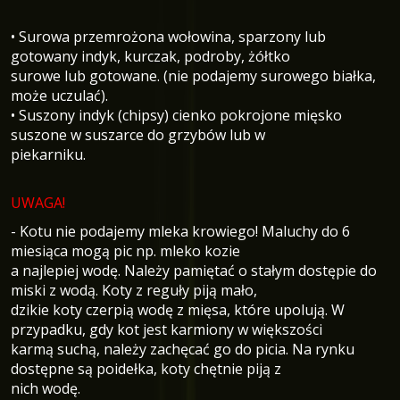
• Surowa przemrożona wołowina, sparzony lub
gotowany indyk, kurczak, podroby, żółtko
surowe lub gotowane. (nie podajemy surowego białka,
może uczulać).
• Suszony indyk (chipsy) cienko pokrojone mięsko
suszone w suszarce do grzybów lub w
piekarniku.
UWAGA!
- Kotu nie podajemy mleka krowiego! Maluchy do 6
miesiąca mogą pic np. mleko kozie
a najlepiej wodę. Należy pamiętać o stałym dostępie do
miski z wodą. Koty z reguły piją mało,
dzikie koty czerpią wodę z mięsa, które upolują. W
przypadku, gdy kot jest karmiony w większości
karmą suchą, należy zachęcać go do picia. Na rynku
dostępne są poidełka, koty chętnie piją z
nich wodę.