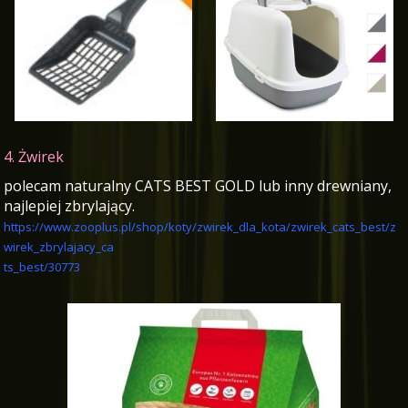
4. Żwirek
polecam naturalny CATS BEST GOLD lub inny drewniany,
najlepiej zbrylający.
https://www.zooplus.pl/shop/koty/zwirek_dla_kota/zwirek_cats_best/z
wirek_zbrylajacy_ca
ts_best/30773