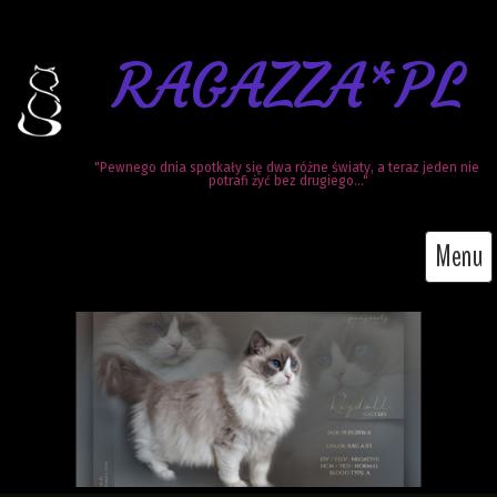
RAGAZZA*PL
"Pewnego dnia spotkały się dwa różne światy, a teraz jeden nie 
potrafi żyć bez drugiego..."
Menu