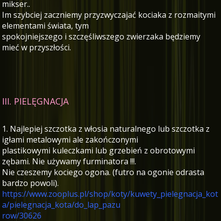
mikser..
Im szybciej zaczniemy przyzwyczajać kociaka z rozmaitymi
elementami świata, tym
spokojniejszego i szczęśliwszego zwierzaka będziemy
mieć w przyszłości.
III. PIELĘGNACJA
1. Najlepiej szczotka z włosia naturalnego lub szczotka z
igłami metalowymi ale zakończonymi
plastikowymi kuleczkami lub grzebień z obrotowymi
zębami. Nie używamy furminatora !!!.
Nie czeszemy kociego ogona. (futro na ogonie odrasta
bardzo powoli).
https://www.zooplus.pl/shop/koty/kuwety_pielegnacja_kot
a/pielegnacja_kota/do_lap_pazu
row/30626