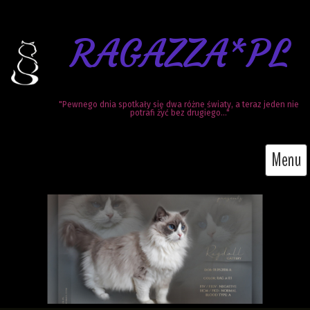
RAGAZZA*PL
"Pewnego dnia spotkały się dwa różne światy, a teraz jeden nie 
potrafi żyć bez drugiego..."
Menu