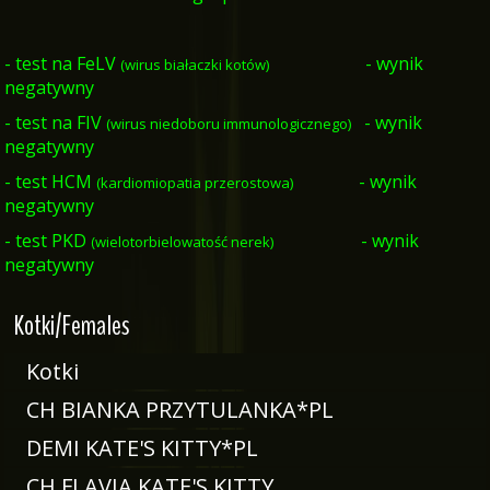
- test na FeLV
- wynik
(wirus białaczki kotów)
negatywny
- test na FIV
- wynik
(wirus niedoboru immunologicznego)
negatywny
- test HCM
- wynik
(kardiomiopatia przerostowa)
negatywny
- test PKD
- wynik
(wielotorbielowatość nerek)
negatywny
Kotki/Females
Kotki
CH BIANKA PRZYTULANKA*PL
DEMI KATE'S KITTY*PL
CH FLAVIA KATE'S KITTY