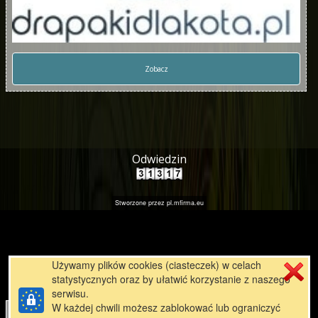
Zobacz
Odwiedzin
Stworzone przez
pl.mfirma.eu
Używamy plików cookies (ciasteczek) w celach
statystycznych oraz by ułatwić korzystanie z naszego
serwisu.
W każdej chwili możesz zablokować lub ograniczyć