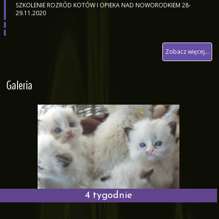
SZKOLENIE ROZRÓD KOTÓW I OPIEKA NAD NOWORODKIEM 28-
29.11.2020
Zobacz więcej...
Galeria
4 tygodnie