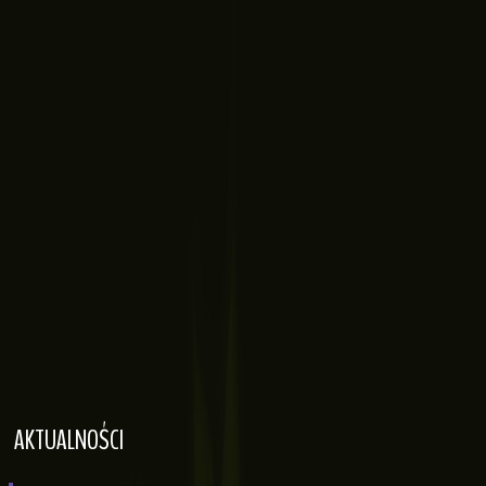
AKTUALNOŚCI