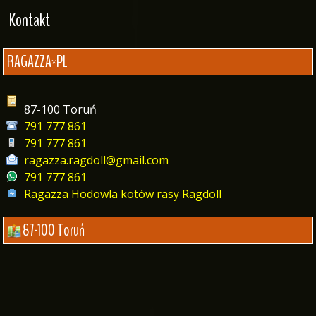
Kontakt
RAGAZZA*PL 
87-100 Toruń
791 777 861
791 777 861
ragazza.ragdoll@gmail.com
791 777 861
Ragazza Hodowla kotów rasy Ragdoll
87-100 Toruń