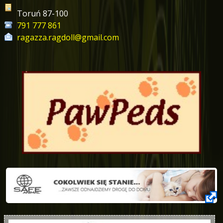
Toruń 87-100
791 777 861
ragazza.ragdoll@gmail.com